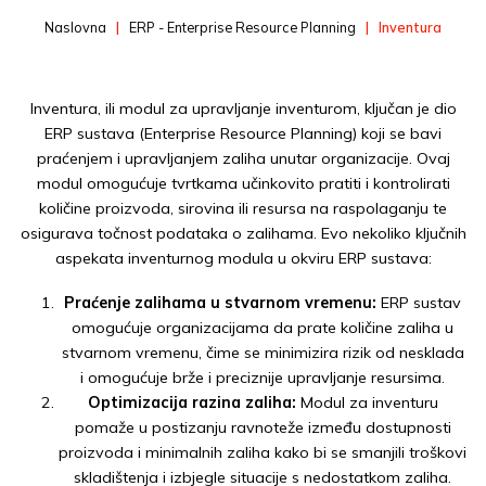
Naslovna
ERP - Enterprise Resource Planning
Inventura
Inventura, ili modul za upravljanje inventurom, ključan je dio
ERP sustava (Enterprise Resource Planning) koji se bavi
praćenjem i upravljanjem zaliha unutar organizacije. Ovaj
modul omogućuje tvrtkama učinkovito pratiti i kontrolirati
količine proizvoda, sirovina ili resursa na raspolaganju te
osigurava točnost podataka o zalihama. Evo nekoliko ključnih
aspekata inventurnog modula u okviru ERP sustava:
Praćenje zalihama u stvarnom vremenu:
ERP sustav
omogućuje organizacijama da prate količine zaliha u
stvarnom vremenu, čime se minimizira rizik od nesklada
i omogućuje brže i preciznije upravljanje resursima.
Optimizacija razina zaliha:
Modul za inventuru
pomaže u postizanju ravnoteže između dostupnosti
proizvoda i minimalnih zaliha kako bi se smanjili troškovi
skladištenja i izbjegle situacije s nedostatkom zaliha.