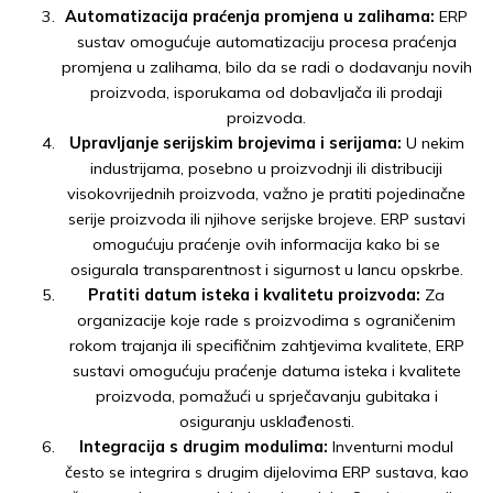
Automatizacija praćenja promjena u zalihama:
ERP
sustav omogućuje automatizaciju procesa praćenja
promjena u zalihama, bilo da se radi o dodavanju novih
proizvoda, isporukama od dobavljača ili prodaji
proizvoda.
Upravljanje serijskim brojevima i serijama:
U nekim
industrijama, posebno u proizvodnji ili distribuciji
visokovrijednih proizvoda, važno je pratiti pojedinačne
serije proizvoda ili njihove serijske brojeve. ERP sustavi
omogućuju praćenje ovih informacija kako bi se
osigurala transparentnost i sigurnost u lancu opskrbe.
Pratiti datum isteka i kvalitetu proizvoda:
Za
organizacije koje rade s proizvodima s ograničenim
rokom trajanja ili specifičnim zahtjevima kvalitete, ERP
sustavi omogućuju praćenje datuma isteka i kvalitete
proizvoda, pomažući u sprječavanju gubitaka i
osiguranju usklađenosti.
Integracija s drugim modulima:
Inventurni modul
često se integrira s drugim dijelovima ERP sustava, kao