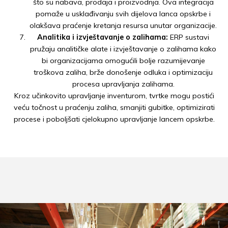
što su nabava, prodaja i proizvodnja. Ova integracija
pomaže u usklađivanju svih dijelova lanca opskrbe i
olakšava praćenje kretanja resursa unutar organizacije.
Analitika i izvještavanje o zalihama:
ERP sustavi
pružaju analitičke alate i izvještavanje o zalihama kako
bi organizacijama omogućili bolje razumijevanje
troškova zaliha, brže donošenje odluka i optimizaciju
procesa upravljanja zalihama.
Kroz učinkovito upravljanje inventurom, tvrtke mogu postići
veću točnost u praćenju zaliha, smanjiti gubitke, optimizirati
procese i poboljšati cjelokupno upravljanje lancem opskrbe.