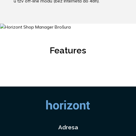
u tzv off-line modu (bez Interneta do 48h).
Features
Adresa